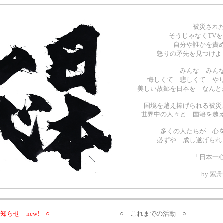
被災された
そうじゃなくTVを
自分や誰かを責め
怒りの矛先を見つけよ
みんな みんな
悔しくて 悲しくて やり
美しい故郷を日本を なんと
国境を越え捧げられる被災
世界中の人々と 国籍を越え
多くの人たちが 心
必ずや 成し遂げられ
「日本一
by 紫舟
知らせ new! ○
○ これまでの活動 ○