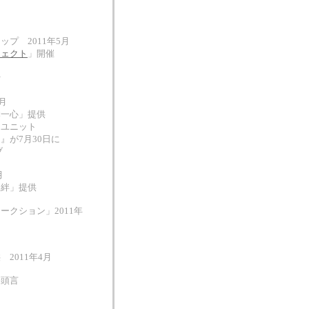
プ 2011年5月
ジェクト
」開催
付
月
日本一心」提供
ユニット
』が7月30日に
ブ
月
絆」提供
クション」2011年
2011年4月
巻頭言