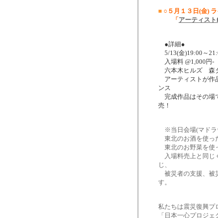
■
○５月１３日(金) 
「
アーティストf
●詳細●
5/13(金)19:00～21
入場料 @1,000円-
六本木ヒルズ 森タ
アーティストが作品
ンス
完成作品はその場で
売！
※
当日会場(マド
東北のお酒を使っ
東北のお野菜を使っ
入場料売上と同じく
じ、
被災者の支援、被災
す。
私たちは震災復興プ
「
日本一心プロジェ