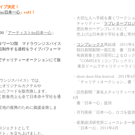
ライブ決定！
or日本一心
」vol1！
・大切な人へ手紙を書くワークショッ
チャリティー「
ラブレタープロ
恵比寿ガーデンプレイスにて
:00「
アーティストfor日本一心
」
売上げは日本赤十字社を通じ寄
ワー52階 マドラウンジスパイス
・
コンプレックス
再結成 2011年4
制作する過程をライブパフォーマ
朝日新聞新聞一面広告 書「
布袋寅泰と吉川晃司によるロック
チャリティーオークションにて販
『COMPLEX（コンプレックス）
東京ドームでチャリティーライ
・short short film festival 2011年4
ラウンジスパイス）では、
「チャリティオークション」書「
たオリジナルカクテルや
たフードを販売致します。
・読売新聞「著名人チャリティーオー
飲食売上も全て日本赤十字社を通
4月
書「日本一心」提供
地の復興のために義援金致しま
・月刊美術「日本一心」ロゴを提供 
・産業経済研究所ニュースレター
ロジェクトとして
「日本一心」2011年4月
クト
」を立ち上げました。