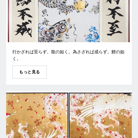
行かざれば至らず。龍の如く。為さざれば成らず。鯉の如
く。
もっと見る