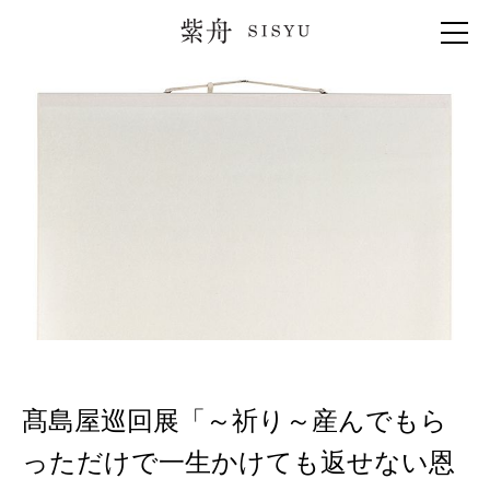
紫舟 SISYU
髙島屋巡回展「～祈り～産んでもら
っただけで一生かけても返せない恩