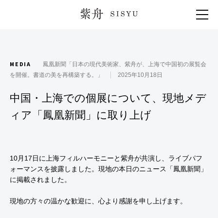
紫舟 SISYU
MEDIA
鳳凰新聞「日本の現代美術家、紫舟が、上海で中国初の展覧会
を開催。書道の美を再構築する。」
2025年10月18日
中国・上海での個展について、現地メデ
ィア「鳳凰新聞」に取り上げ
10月17日に上海フィルハーモニーと紫舟が共演し、ライブパフ
ォーマンスを披露しました。現地の本日のニュース「鳳凰新聞」
に掲載されました。
現地の方々の温かな歓迎に、心より感謝を申し上げます。