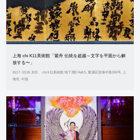
上海 chi K11美術館「紫舟 伝統を超越～文字を平面から解
放する〜」
10/17 - 10/24, 2025
chi K11美術館 地下3階 Hall 5, 黄浦区淮海中路300号, 上
海市, 中国