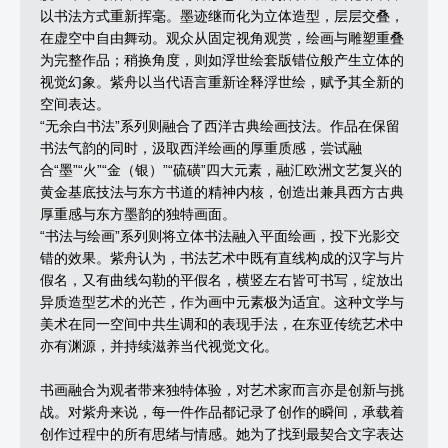
以书法方式重新挥毫。墨迹继而化为立体造型，层层交叠，
在虚空中自由舞动。观众从固定视角观赏，绘画与雕塑重叠
为完整作品；稍换角度，则如浮世绘套版错位般产生立体的
视觉幻象。紫舟以当代语言重新诠释浮世绘，赋予其全新的
空间表达。
“无余白书法”系列则融合了西洋古典绘画技法。作品在保留
书法气韵的同时，汲取西洋绘画的厚重质感，尝试融
合“墨”“火”“金（银）”“硫磺”四大元素，融汇欧洲文艺复兴的
黄金基底技法与东方书道的精神内核，创造出兼具西方古典
厚重感与东方墨韵的独特画面。
“书法与绘画”系列则将立体书法融入平面绘画，投下光影交
错的效果。紫舟认为，书法艺术中既有直线构成的汉字与片
假名，又有曲线勾勒的平假名，横竖左右皆可书写，绽放出
异质造型艺术的光芒，作为画中元素极为适宜。这种文学与
美术在同一空间中共生调和的表现手法，在东亚传统艺术中
亦有渊源，并持续滋养当代视觉文化。
书画融合为观者带来独特体验，对艺术家而言亦是创新与挑
战。对紫舟来说，每一件作品都记录了创作的瞬间，承载着
创作过程中的所有思绪与情感。她为了找到最契合文字表达