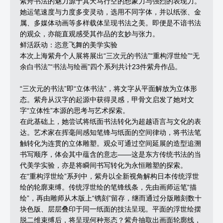
紫舟书法的魅力源于其天马行空的想象力与强烈的表现力。
她运笔速度与力度多变灵动，选用不同字体，并以纸张、金
属、多媒体动画等多样载体呈现书法之美。即便是不谙书法
的观众，亦能直观感受其作品的玄妙与张力。
鲜活跃动：恣意飞舞的美学实验
本次上海紫舟个人展将展出“三次元的书法”“重构浮世绘”“无
余白书法”“书法与绘画”四个系列共计23件紫舟作品。
“三次元的书法”即“立体书法”，将文字从平面解放为立体形
态。紫舟从汉字的起源中获得灵感，甲骨文启发了她对文
字“立体性”本源的思考与艺术探索。
在此基础上，她尝试将纸面书法转化为超越语言与文化的表
达。艺术家在挥毫间感知笔锋与纸面的空间律动，将书法笔
触转化为连贯的立体雕塑。观众可通过空间延展的造型追溯
书写顺序，体会其中蕴含的意志——这是东方传统书法的当
代美学实验，亦是将瞬间书写转化为永恒雕塑的探索。
在“重构浮世绘”系列中，紫舟以全新视角解构日本传统浮世
绘的轮廓束缚。传统浮世绘的笔锋线条，先由画师运笔“描
绘”，再由雕师从木版上“镌刻”留存，继而通过分版雕刻数十
块色版、层层叠印于同一纸面的技法呈现。平面的浮世绘摆
脱二维束缚后，将呈现何种形态？紫舟抽取出画面轮廓线，