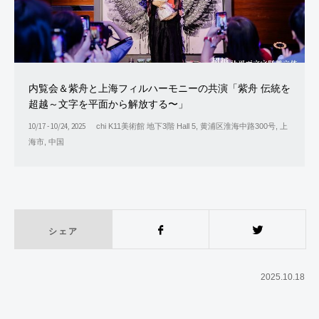
内覧会＆紫舟と上海フィルハーモニーの共演「紫舟 伝統を
超越～文字を平面から解放する〜」
10/17 - 10/24, 2025
chi K11美術館 地下3階 Hall 5, 黄浦区淮海中路300号, 上
海市, 中国
シェア
Facebook
Twitter
2025.10.18