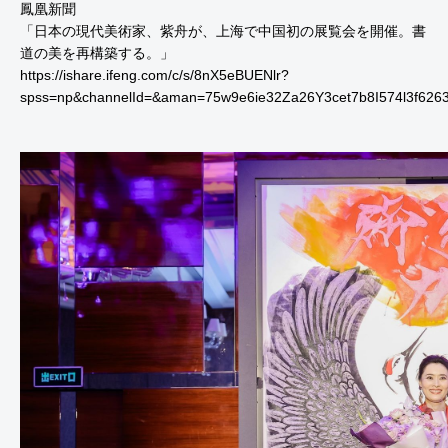
鳳凰新聞
「日本の現代美術家、紫舟が、上海で中国初の展覧会を開催。書
道の美を再構築する。」
https://ishare.ifeng.com/c/s/8nX5eBUENlr?
spss=np&channelId=&aman=75w9e6ie32Za26Y3cet7b8I574l3f6263