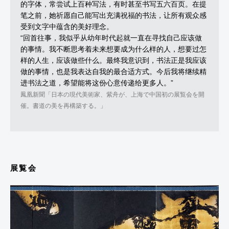
的字体，常尝试上百种写法，有时甚至书写五六百页。在提
笔之前，她祈愿自己能写出充满祝福的书法，让所有观众感
受到文字中蕴含的美好理念。
“回首往事，我似乎从幼年时代起就一直在寻找自己应该做
的事情。我不断思考着未来想要成为什么样的人，想要过怎
样的人生，应该做些什么。最终我意识到，书法正是我应该
做的事情，也是我表达自我的最合适方式。今后我将继续精
进书法之道，希望能将这份心意传递给更多人。”
鳳凰新聞「日本の現代美術家、紫舟が、上海で中国初の展覧会を開
催。書道の美を再構築する。」
展覧会