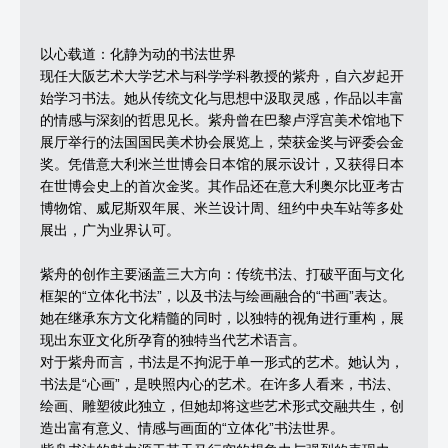
以心载道：化静为动的书法世界
现任大阪艺术大学艺术与科学学科教授的紫舟，自六岁起开
始学习书法。她从传统文化与思想中汲取灵感，作品以丰富
的情感与深刻的哲思见长。紫舟曾在巴黎卢浮宫美术馆地下
展厅举行的法国国民美术协会展览上，荣获金奖与评委会金
奖。凭借意大利米兰世博会日本馆的展示设计，又获得日本
在世博会史上的首次金奖。其作品还在意大利奥尔比亚考古
博物馆、威尼斯双年展、米兰设计周、纽约中央车站等多处
展出，广为业界认可。
紫舟的创作主要涵盖三大方向：传统书法、打破平面与文化
框架的“立体化书法”，以及书法与绘画融合的“书画”表达。
她在继承东方文化精髓的同时，以独特的视角进行重构，展
现出东亚文化所孕育的独特当代艺术语言。
对于紫舟而言，书法是不拘泥于单一形式的艺术。她认为，
书法是“心画”，是映照内心的艺术。在许多人看来，书法、
绘画、雕塑彼此独立，但她却将这些艺术形式交融共生，创
造出富有意义、情感与画面的“立体化”书法世界。