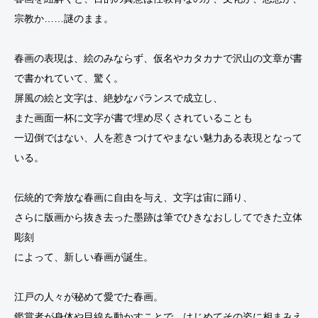
宗教か……謎のまま。
春画の表現は、絵のみならず、仮名やカタカナで沢山の文章が書
で書かれていて、驚く。
屏風の絵と文字は、絶妙なバランスで成立し、
また画面一杯に文字が書で埋め尽くされていることも
一辺倒ではない、人を惹きつけてやまない魅力ある表現となって
いる。
伝統的で奔放な春画に自由を与え、文字は宙に踊り、
さらに版画から抜き去った墨跡は筆でひきなおししてできた立体
彫刻
によって、新しい春画が誕生。
江戸の人々が秘めて愛でた春画。
鑑賞者が身体や目線を動かすことで、はじめてその姿に相まみえ