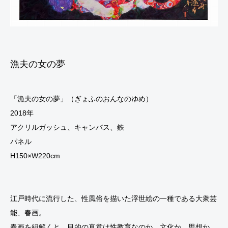
漁夫の女の夢
「漁夫の女の夢」（ぎょふのおんなのゆめ）
2018年
アクリルガッシュ、キャンバス、鉄
パネル
H150×W220cm
江戸時代に流行した、性風俗を描いた浮世絵の一種である大衆芸
能、春画。
春画を紐解くと、目的の真意は性教育なのか、文化か、思想か、