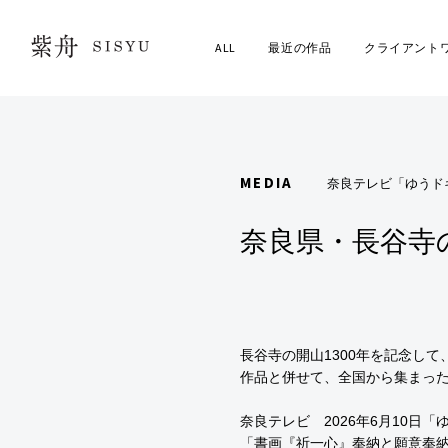
ALL
最近の作品
クライアント
紫舟 SISYU
MEDIA
奈良テレビ「ゆうド
奈良県・長谷寺
長谷寺の開山1300年を記念し
作品と併せて、全国から集まっ
奈良テレビ 2026年6月10日「
「書画『祈一心』奉納と願意奉