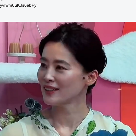
i=8yvIwm8uK3s6ebFy