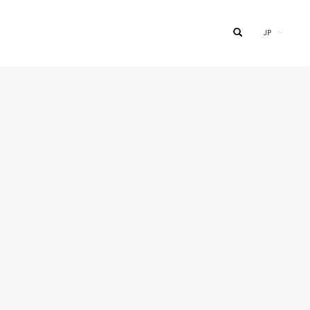
JP
search
納