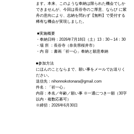
ます。本来、このような奉納は限られた機会でしか
できませんが、今回は長谷寺のご厚意、ならび に紫
舟の意向により、志納を問わず【無料】で受付する
稀有な機会が実現しました。
■実施概要
・奉納日時：2026年7月18日（土）13：30～14：30
・場 所 ：長谷寺（奈良県桜井市）
・内 容 ：書画「祈一心」奉納と願意奉納
■参加方法
にほんのことならまで、願い事をメールでお送りく
ださい。
送信先：nihonnokotonara@gmail.com
件名：「祈一心」
内容：本名／年齢／願い事 ※一通につき一願（30字
以内・複数応募可）
※締切：2026年6月30日