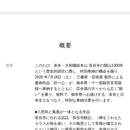
概要
概要
このたび、奈良・大和國総本山 長谷寺の開山1300年
という歴史的節目に際し、特別奉納の機会を賜り、
2026 年7月18日（土）、①書家・芸術家 紫舟による
書画作品「祈一心」が、御本尊・十一面観世音菩薩
様へ奉納するとともに、②全国の方々からも広く“願
い” を募り、無料で、御本尊へお届けする、奈良と日
本全土をつなぐ、特別な奉納法要を行います。
■八咫烏と鳳凰が一体となる作品
長谷寺に伝わる説話「長谷寺験記」（榊をくわえた
カラスが病を祓い、その報恩として登廊が建立され
たという物語）に紫舟が着想を得て、半身がカラ