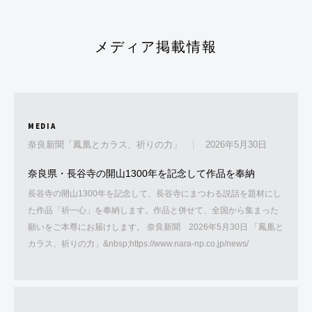
メディア掲載情報
MEDIA
奈良新聞「鳳凰とカラス、祈りの力」
2026年5月30日
奈良県・長谷寺の開山1300年を記念して作品を奉納
長谷寺の開山1300年を記念して、長谷寺にまつわる説話を題材にし
た作品「祈一心」を奉納します。作品と併せて、全国から集まった
願いをご本尊にお届けします。 奈良新聞 2026年5月30日 「鳳凰と
カラス、祈りの力」&nbsp;https://www.nara-np.co.jp/news/